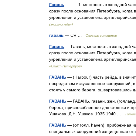
Гавань
— 1. местность в западной части
сразу после основания Петербурга, когда
укрепления и установлена артиллерийск
(энциклопедия)
гавань
— См …
Словарь синонимов
Гавань
— Гавань, местность в западной ч
сразу после основания Петербурга, когда
укрепления и установлена артиллерийск
«Санкт-Петербург»
ГАВАНЬ
— (Harbour) часть рейда, в значи
посредством искусственных сооружений, в 
стоять у самого берега, ошвартовившись
ГАВАНЬ
— ГАВАНЬ, гавани, жен. (голланд.
берега, приспособленное для стоянки и пр
Ушакова. Д.Н. Ушаков. 1935 1940 …
Толков
ГАВАНЬ
— (от голл. haven), прибрежная ч
специальных сооружений защищенная от во