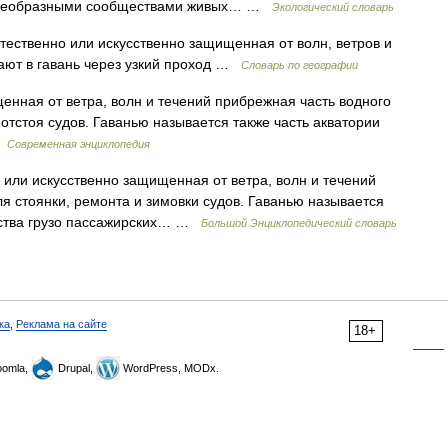
 своеобразными сообществами живых… …
Экологический словарь
тественно или искусственно защищенная от волн, ветров и
дают в гавань через узкий проход …
Словарь по географии
енная от ветра, волн и течений прибрежная часть водного
 отстоя судов. Гаванью называется также часть акватории
…
Современная энциклопедия
 или искусственно защищенная от ветра, волн и течений
я стоянки, ремонта и зимовки судов. Гаванью называется
одства грузо пассажирских… …
Большой Энциклопедический словарь
ка
,
Реклама на сайте
18+
omla,
Drupal,
WordPress, MODx.