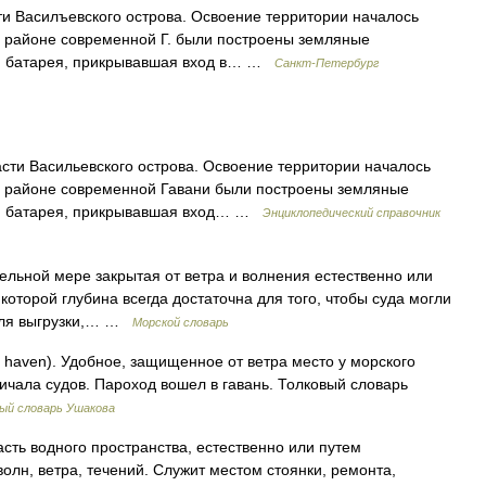
 Василъевского острова. Освоение территории началось
 в районе современной Г. были построены земляные
ая батарея, прикрывавшая вход в… …
Санкт-Петербург
асти Васильевского острова. Освоение территории началось
 в районе современной Гавани были построены земляные
ая батарея, прикрывавшая вход… …
Энциклопедический справочник
тельной мере закрытая от ветра и волнения естественно или
которой глубина всегда достаточна для того, чтобы суда могли
 для выгрузки,… …
Морской словарь
 haven). Удобное, защищенное от ветра место у морского
ичала судов. Пароход вошел в гавань. Толковый словарь
ый словарь Ушакова
асть водного пространства, естественно или путем
лн, ветра, течений. Служит местом стоянки, ремонта,