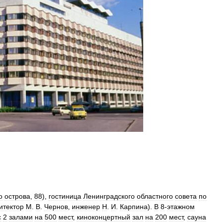
о
острова
,
88
),
гостиница
Ленинградского
областного
совета
по
итектор
М
.
В
.
Чернов
,
инженер
Н
.
И
.
Карпина
).
В
8
-
этажном
с
2
залами
на
500
мест
,
киноконцертный
зал
на
200
мест
,
сауна