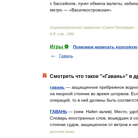
с
бассейном
,
пункт
обмена
валюты
,
кабин
метро
— «
Василеостровская
».
Энциклопедический
справочник
«
Санкт
-
Петербург
». 
А
.
Я
.
и
др
.
.
1992
.
Игры ⚽
Поможем написать курсовую
Гавань
Смотреть что такое "«Гавань»" в д
гавань
— защищенное прибрежное водное 
на якорной стоянке во время штормов. Ес
операций, то в ней должны быть соответ
ГАВАНЬ
— (нем. Hafen залив). Место, удо
Словарь иностранных слов, вошедших в сос
стоянки судов, защищенное от ветров и 
русского языка